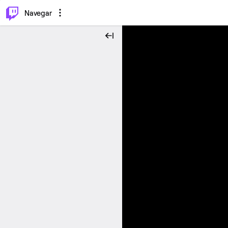
⌥
P
Navegar