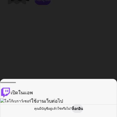
เปิดในแอพ
ใช้งานเว็บต่อไป
ล็อกอิน
คุณมีบัญชีอยู่แล้วใช่หรือไม่?
หน้าแรก
เรียกดู
กิจกรรม
โปรไฟล์