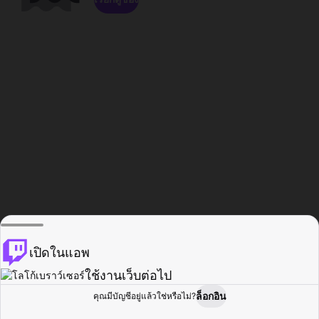
เปิดในแอพ
ใช้งานเว็บต่อไป
ล็อกอิน
คุณมีบัญชีอยู่แล้วใช่หรือไม่?
หน้าแรก
เรียกดู
กิจกรรม
โปรไฟล์