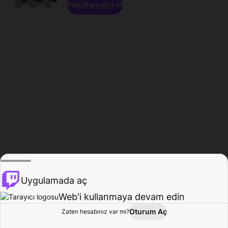
Kanallara göz at
Uygulamada aç
Web'i kullanmaya devam edin
Oturum Aç
Zaten hesabınız var mı?
Ana Sayfa
Gözat
Aktivite
Profil