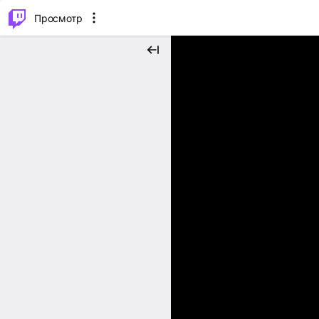
.
⌥
P
Просмотр