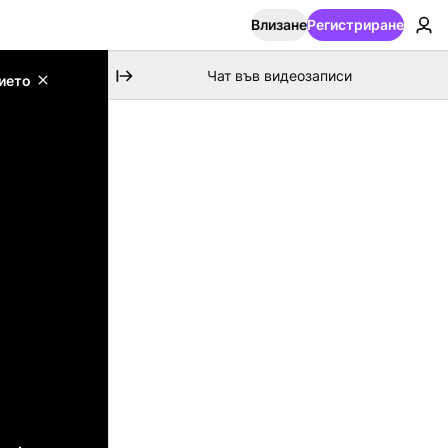
Влизане
Регистриране
Чат във видеозаписи
ието