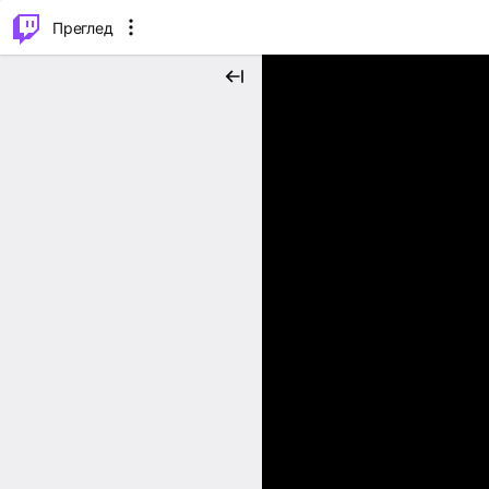
м...
⌥
P
Преглед