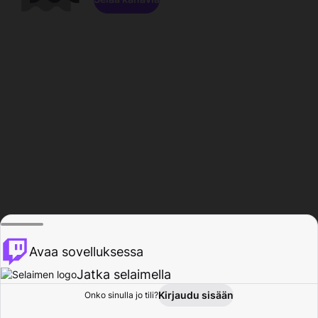
Avaa sovelluksessa
Jatka selaimella
Kirjaudu sisään
Onko sinulla jo tili?
Koti
Selaa
Toiminta
Profiili