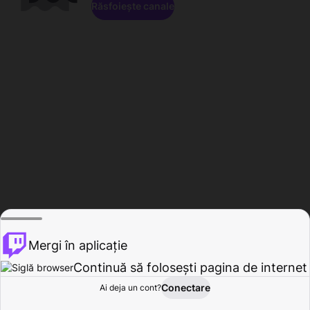
Răsfoiește canale
Mergi în aplicație
Continuă să folosești pagina de internet
Conectare
Ai deja un cont?
Acasă
Răsfoire
Activitate
Profil