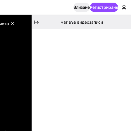
Влизане
Регистриране
Чат във видеозаписи
ието