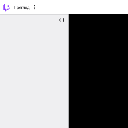
м...
⌥
P
Преглед