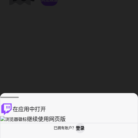
在应用中打开
继续使用网页版
登录
已拥有账户？
主页
浏览
活动纪录
个人资料