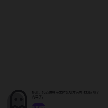
抱歉。您恐怕得搭乘时光机才有办法找回那个
内容了。
浏览频道