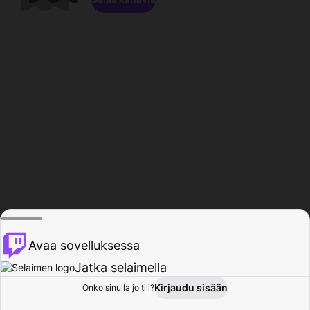
Avaa sovelluksessa
Jatka selaimella
Kirjaudu sisään
Onko sinulla jo tili?
Koti
Selaa
Toiminta
Profiili