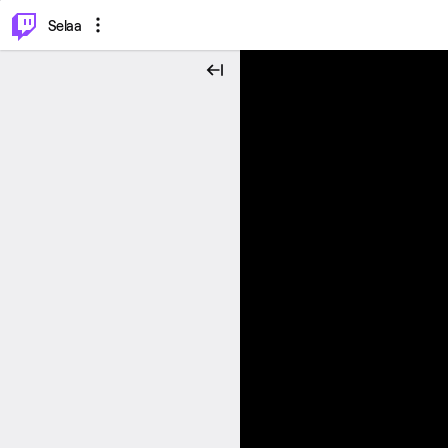
⌥
P
Selaa