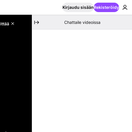
Kirjaudu sisään
Rekisteröidy
Chattaile videoissa
ittää