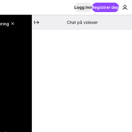
Logg inn
Registrer deg
Chat på videoer
ering