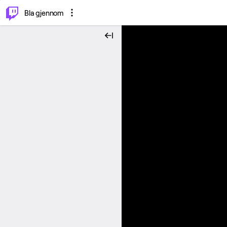
⌥
P
Bla gjennom