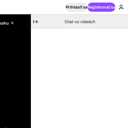
Prihlásiť sa
Registrovať sa
Chat vo videách
bsahu