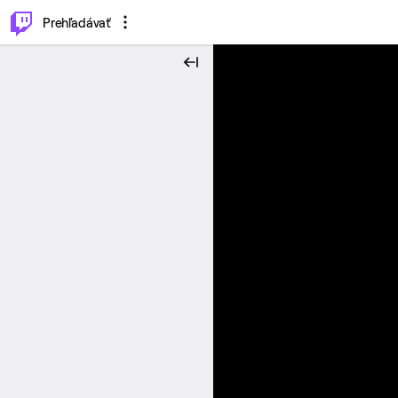
..
⌥
P
Prehľadávať