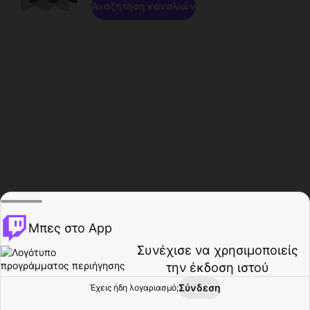
Αναζήτηση καναλιών
Μπες στο App
Συνέχισε να χρησιμοποιείς
την έκδοση ιστού
Σύνδεση
Έχεις ήδη λογαριασμό;
Αρχική σελίδα
Περιήγηση
Δραστηριότητα
Προφίλ