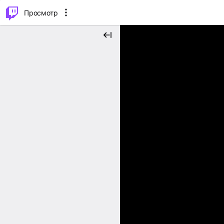
.
⌥
P
Просмотр