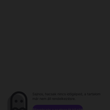
Sajnos, hacsak nincs időgéped, a tartalom
már nem áll rendelkezésre.
Böngészés a csatornák között