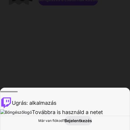
Ugrás: alkalmazás
Továbbra is használd a netet
Bejelentkezés
Már van fiókod?
Főoldal
Böngészés
Tevékenység
Profil