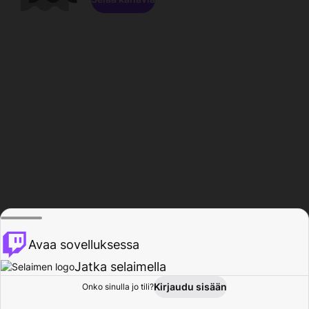
Avaa sovelluksessa
Jatka selaimella
Kirjaudu sisään
Onko sinulla jo tili?
Koti
Selaa
Toiminta
Profiili