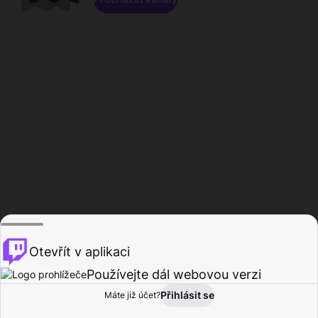
Otevřít v aplikaci
Používejte dál webovou verzi
Přihlásit se
Máte již účet?
Domů
Procházet
Aktivita
Profil