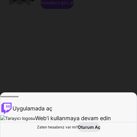
Kanallara göz at
Uygulamada aç
Web'i kullanmaya devam edin
Oturum Aç
Zaten hesabınız var mı?
Ana Sayfa
Gözat
Aktivite
Profil