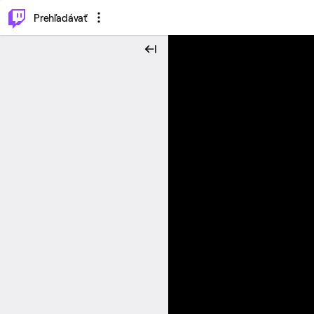
..
⌥
P
Prehľadávať