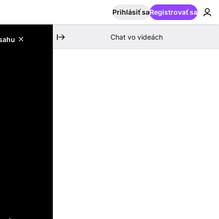
Prihlásiť sa
Registrovať sa
Chat vo videách
bsahu