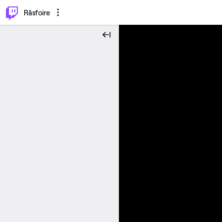
⌥
P
Răsfoire