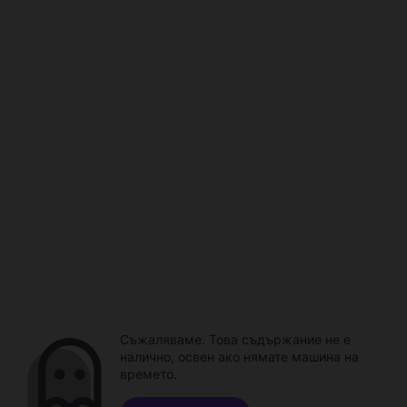
Съжаляваме. Това съдържание не е
налично, освен ако нямате машина на
времето.