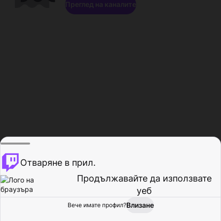
Преглед на каналите
Отваряне в прил.
Продължавайте да използвате
уеб
Влизане
Вече имате профил?
Начало
Преглед
Активност
Профил