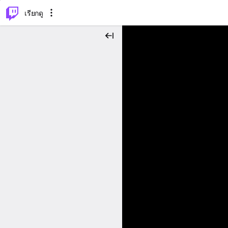
⌥
P
เรียกดู