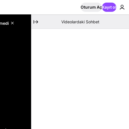
Oturum Aç
Kayıt ol
Videolardaki Sohbet
emedi