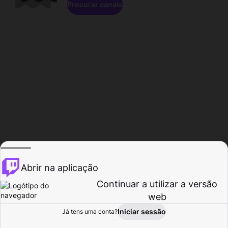
Procurar canais
Abrir na aplicação
Continuar a utilizar a versão
web
Iniciar sessão
Já tens uma conta?
Página inicial
Procurar
Atividade
Perfil