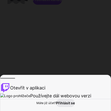
Otevřít v aplikaci
Používejte dál webovou verzi
Přihlásit se
Máte již účet?
Domů
Procházet
Aktivita
Profil