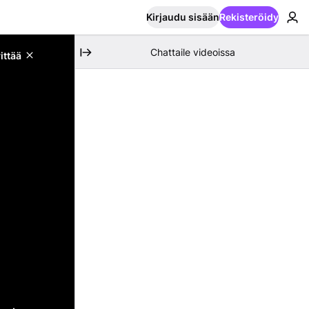
Kirjaudu sisään
Rekisteröidy
Chattaile videoissa
ittää