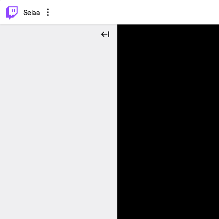
⌥
P
Selaa