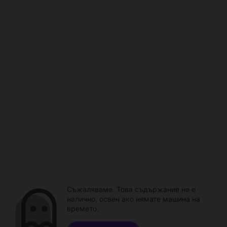
Съжаляваме. Това съдържание не е
налично, освен ако нямате машина на
времето.