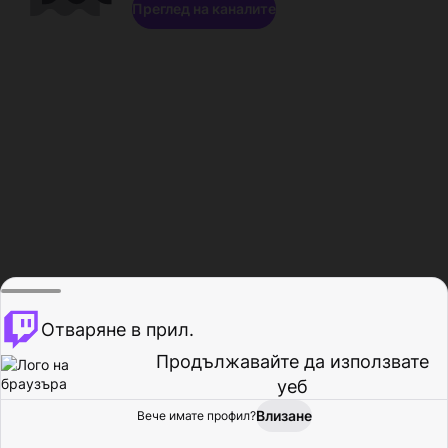
Преглед на каналите
Отваряне в прил.
Продължавайте да използвате
уеб
Влизане
Вече имате профил?
Начало
Преглед
Активност
Профил