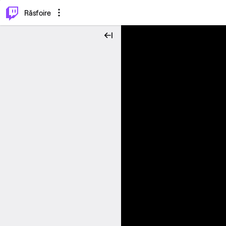
⌥
P
Răsfoire