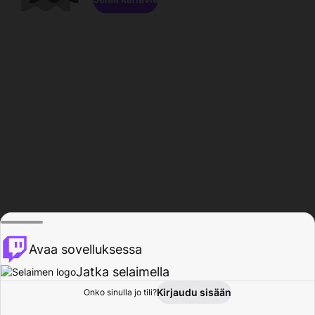
Avaa sovelluksessa
Jatka selaimella
Kirjaudu sisään
Onko sinulla jo tili?
Koti
Selaa
Toiminta
Profiili