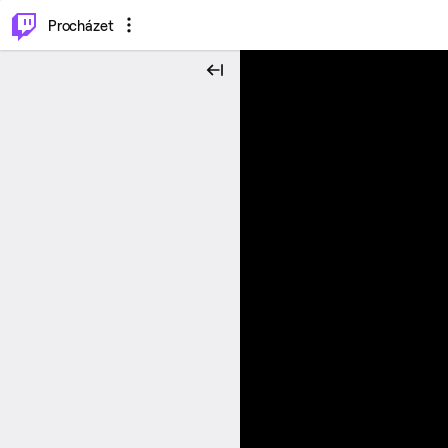
..
⌥
P
Procházet