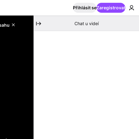
Přihlásit se
Zaregistrovat
Chat u videí
bsahu