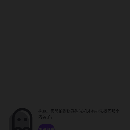
抱歉。您恐怕得搭乘时光机才有办法找回那个
内容了。
浏览频道