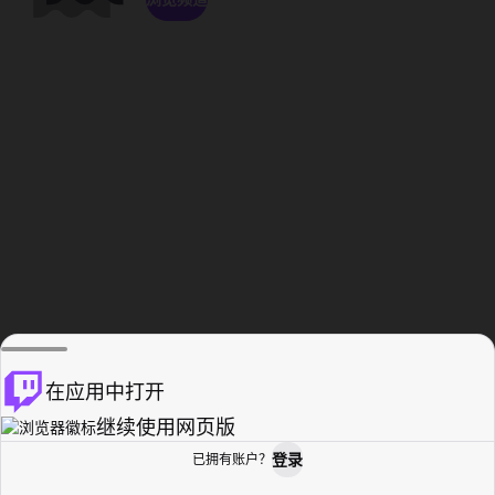
在应用中打开
继续使用网页版
登录
已拥有账户？
主页
浏览
活动纪录
个人资料