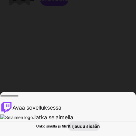
Avaa sovelluksessa
Jatka selaimella
Kirjaudu sisään
Onko sinulla jo tili?
Koti
Selaa
Toiminta
Profiili