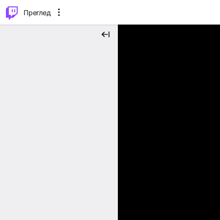
м...
⌥
P
Преглед