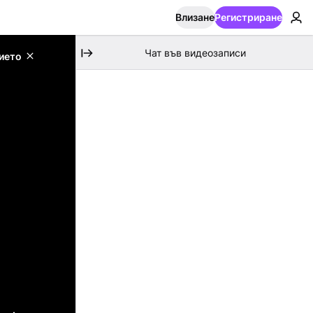
Влизане
Регистриране
Чат във видеозаписи
ието