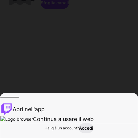
Sfoglia canali
Apri nell'app
Continua a usare il web
Accedi
Hai già un account?
Base
Sfoglia
Attività
Profilo