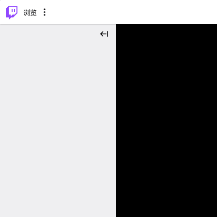
⌥
P
浏览