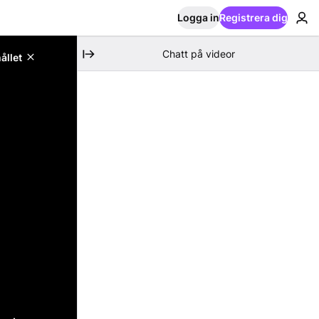
Logga in
Registrera dig
Chatt på videor
ållet