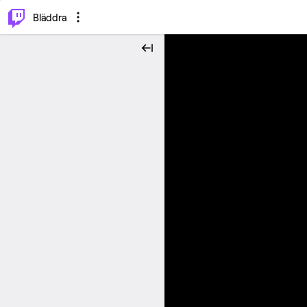
⌥
P
Bläddra