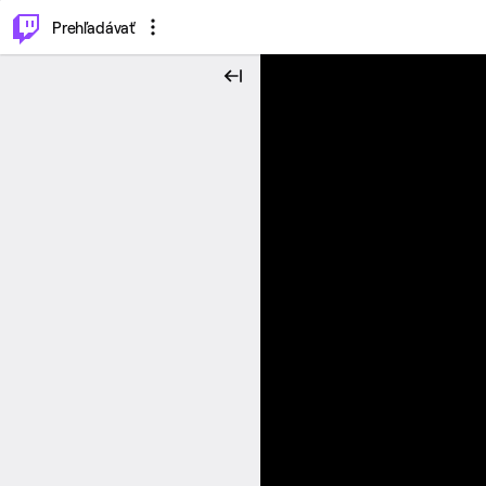
..
⌥
P
Prehľadávať