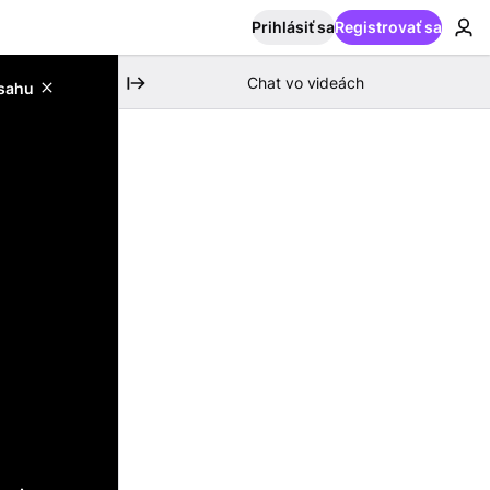
Prihlásiť sa
Registrovať sa
Chat vo videách
bsahu