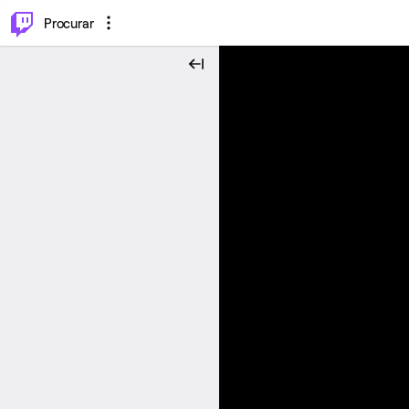
.
⌥
P
Procurar