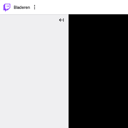
⌥
P
Bladeren