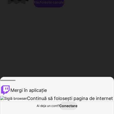
Răsfoiește canale
Mergi în aplicație
Continuă să folosești pagina de internet
Conectare
Ai deja un cont?
Acasă
Răsfoire
Activitate
Profil