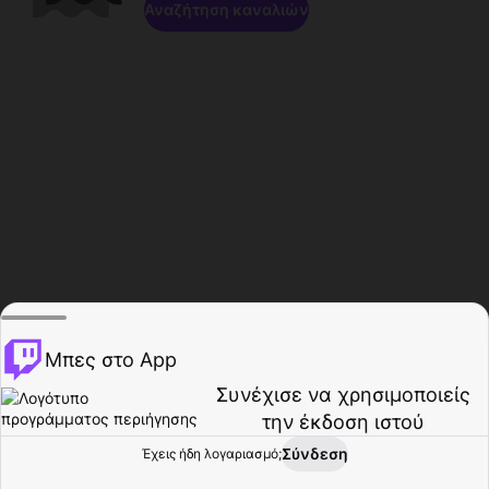
Αναζήτηση καναλιών
Μπες στο App
Συνέχισε να χρησιμοποιείς
την έκδοση ιστού
Σύνδεση
Έχεις ήδη λογαριασμό;
Αρχική σελίδα
Περιήγηση
Δραστηριότητα
Προφίλ