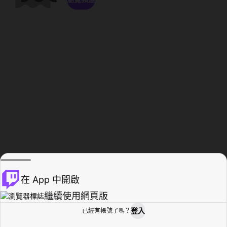
在 App 中開啟
繼續使用網頁版
登入
已經有帳號了嗎？
創作者基地
瀏覽
活動紀錄
個人檔案