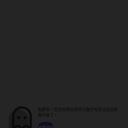
抱歉啦！您恐怕得搭乘時光機才有辦法找回那
個內容了。
瀏覽頻道