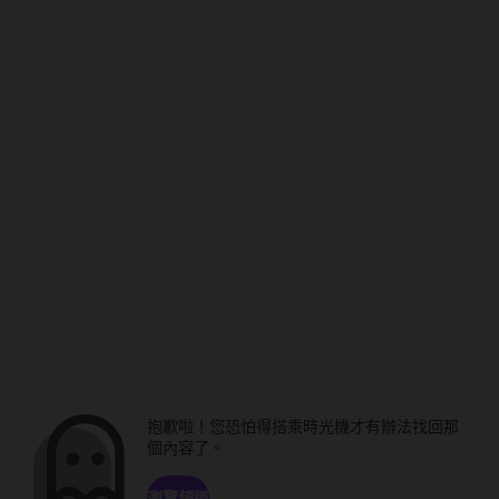
抱歉啦！您恐怕得搭乘時光機才有辦法找回那
個內容了。
瀏覽頻道