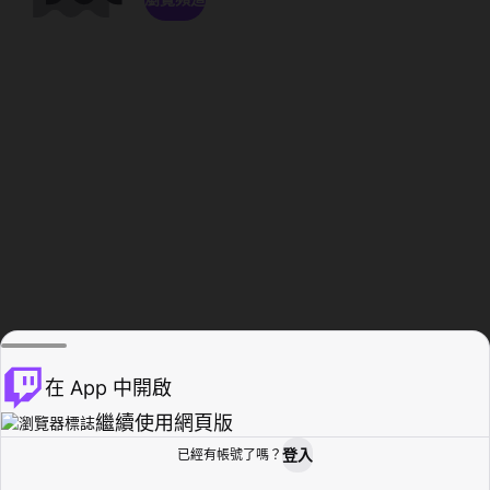
在 App 中開啟
繼續使用網頁版
登入
已經有帳號了嗎？
創作者基地
瀏覽
活動紀錄
個人檔案