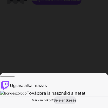
Ugrás: alkalmazás
Továbbra is használd a netet
Bejelentkezés
Már van fiókod?
Főoldal
Böngészés
Tevékenység
Profil