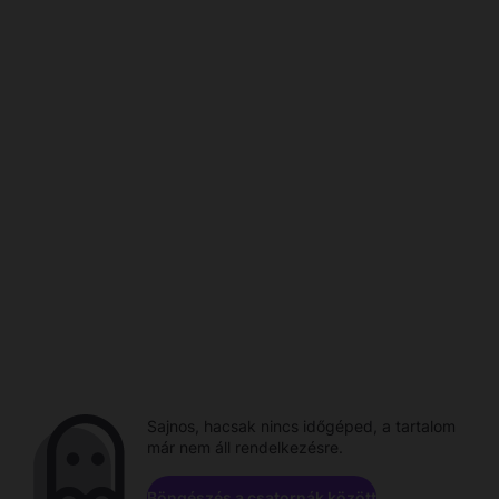
Sajnos, hacsak nincs időgéped, a tartalom
már nem áll rendelkezésre.
Böngészés a csatornák között