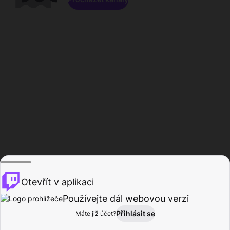
Otevřít v aplikaci
Používejte dál webovou verzi
Přihlásit se
Máte již účet?
Domů
Procházet
Aktivita
Profil