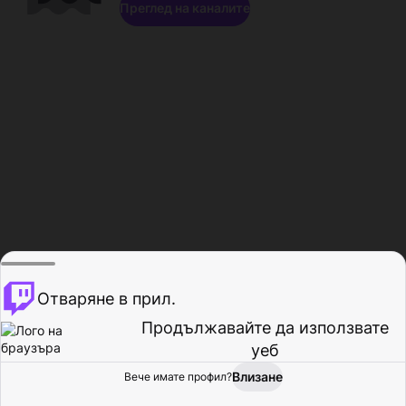
Преглед на каналите
Отваряне в прил.
Продължавайте да използвате
уеб
Влизане
Вече имате профил?
Начало
Преглед
Активност
Профил