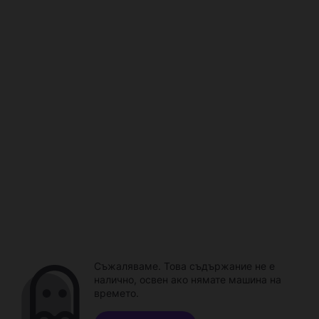
Съжаляваме. Това съдържание не е
налично, освен ако нямате машина на
времето.