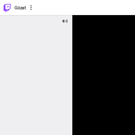
⌥
P
Gözat