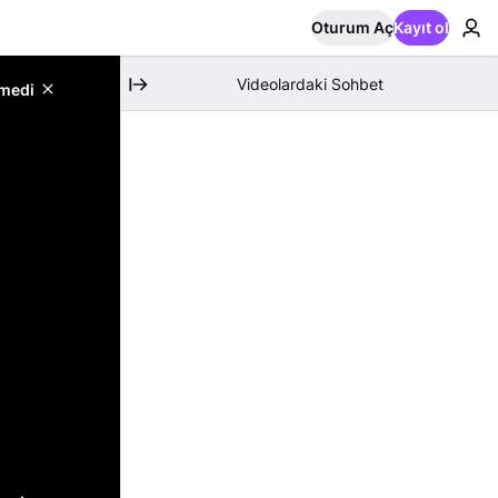
Oturum Aç
Kayıt ol
Videolardaki Sohbet
emedi