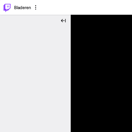
⌥
P
Bladeren